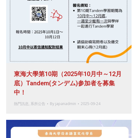
東海大學第10期（2025年10月中～12月
底）Tandem(タンデム)参加者を募集
中！
熱門訊息
,
系所公告
By
japanadmin
2025-09-24