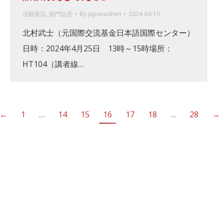
活動資訊
,
熱門訊息
By
japanadmin
2024-04-10
北村武士（元国際交流基金日本語国際センター）
日時：2024年4月25日 13時～15時場所：
HT104（講者線…
←
1
…
14
15
16
17
18
…
28
Copyright 2026 © Department of 