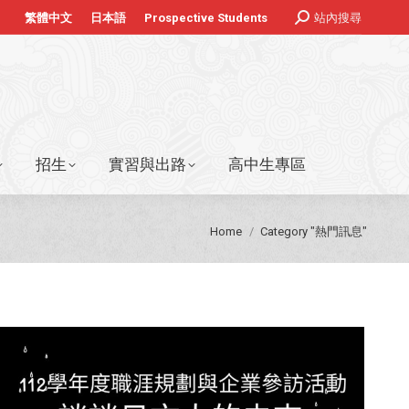
Search:
站內搜尋
繁體中文
日本語
Prospective Students
ook
stagram
招生
實習與出路
高中生專區
age
pens
ew
w
indow
招生
實習與出路
高中生專區
You are here:
Home
Category "熱門訊息"