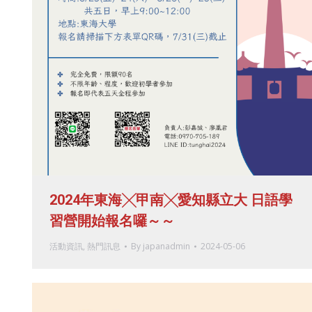
2024年東海╳甲南╳愛知縣立大 日語學
習營開始報名囉～～
活動資訊
,
熱門訊息
By
japanadmin
2024-05-06