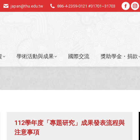
japan@thu.edu.tw
886-4-2359-0121 #31701~31703
Faceb
In
資
學術活動與成果
國際交流
獎助學金・捐款
page
p
opens
o
in
in
new
n
windo
w
資
學術活動與成果
國際交流
獎助學金・捐款
112學年度「專題研究」成果發表流程與
注意事項