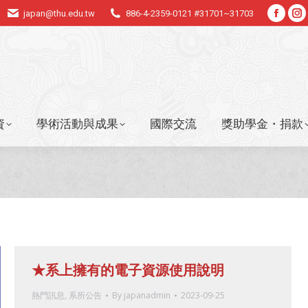
japan@thu.edu.tw
886-4-2359-0121 #31701~31703
Faceb
In
資
學術活動與成果
國際交流
獎助學金・捐款
page
p
opens
o
in
in
new
n
windo
w
資
學術活動與成果
國際交流
獎助學金・捐款
★系上擁有的電子資源使用說明
熱門訊息
,
系所公告
By
japanadmin
2023-09-25