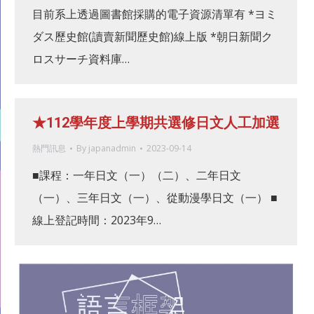
目前系上透過圖書館採購的電子資源清單有 *ヨミ
ダス歷史館(讀賣新聞歷史館)線上版 *朝日新聞ク
ロスサーチ資料庫…
★112學年度上學期共選修日文人工加選
熱門訊息
By
japanadmin
2023-09-14
■課程：一年日文（一）（二）、二年日文
（一）、三年日文（一）、從動漫學日文（一） ■
線上登記時間：2023年9…