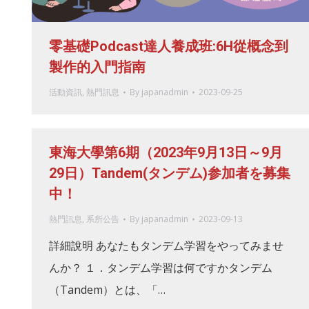
零基礎Podcast達人養成班:6H從概念到
製作的入門指南
活動資訊
,
熱門訊息
By
japanadmin
2023-09-25
東海大學第6期（2023年9月13日～9月
29日）Tandem(タンデム)参加者を募集
中！
熱門訊息
,
系所公告
By
japanadmin
2023-09-13
詳細說明 あなたもタンデム学習をやってみませ
んか？ １．タンデム学習は何ですかタンデム
（Tandem）とは、「…