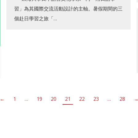
習」為其國際交流活動設計的主軸。暑假期間的三
個赴日學習之旅「…
←
1
…
19
20
21
22
23
…
28