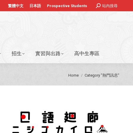
Search:
站內搜尋
繁體中文
日本語
Prospective Students
ook
stagram
招生
實習與出路
高中生專區
age
pens
ew
w
indow
招生
實習與出路
高中生專區
You are here:
Home
Category "熱門訊息"