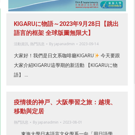
KIGARUに物語～2023年9月28日【跳出
語言的框架 全球版圖無限大】
活動資訊
,
熱門訊息
By
japanadmin
2023-09-14
大家好！我們是日文系咖啡廳KIGARU
今天要跟
大家介紹KIGARU這學期的新活動 【KIGARUに物
語】 …
疫情後的神戸、大阪學習之旅：越境、
移動與定居
熱門訊息
By
japanadmin
2023-08-01
東海大學日本語言文化學系一向「用日語學