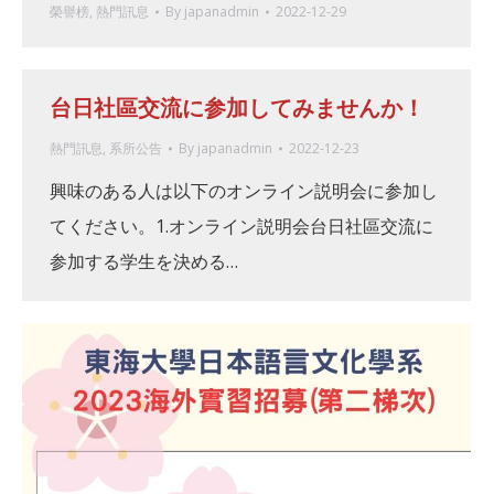
榮譽榜
,
熱門訊息
By
japanadmin
2022-12-29
台日社區交流に参加してみませんか！
熱門訊息
,
系所公告
By
japanadmin
2022-12-23
興味のある人は以下のオンライン説明会に参加し
てください。1.オンライン説明会台日社區交流に
参加する学生を決める…