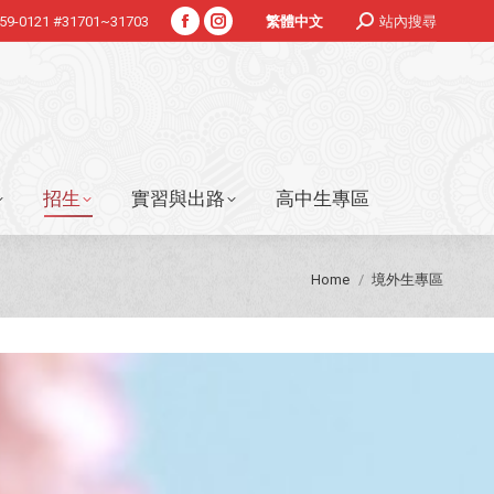
Search:
359-0121 #31701~31703
站內搜尋
繁體中文
Facebook
Instagram
招生
實習與出路
高中生專區
page
page
opens
opens
in
in
new
new
window
window
招生
實習與出路
高中生專區
You are here:
Home
境外生專區