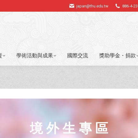
japan@thu.edu.tw
886-4-2
資
學術活動與成果
國際交流
獎助學金・捐款
資
學術活動與成果
國際交流
獎助學金・捐款
境 外 生 專 區