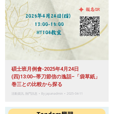
碩士班月例會-2025年4月24日
(四)13:00~帯刀節信の逸話–「袋草紙」
巻三との比較から探る
活動資訊
,
熱門訊息
By
japanadmin
2025-04-11