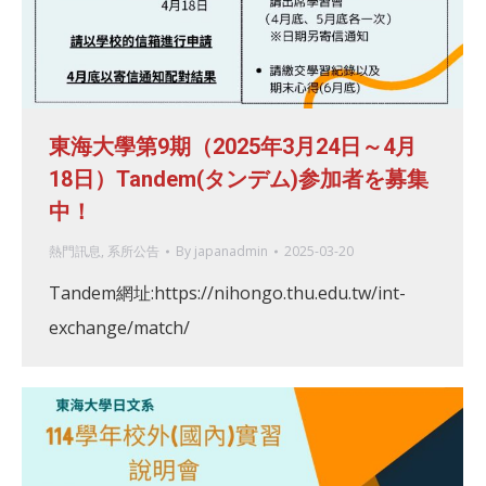
東海大學第9期（2025年3月24日～4月
18日）Tandem(タンデム)参加者を募集
中！
熱門訊息
,
系所公告
By
japanadmin
2025-03-20
Tandem網址:https://nihongo.thu.edu.tw/int-
exchange/match/