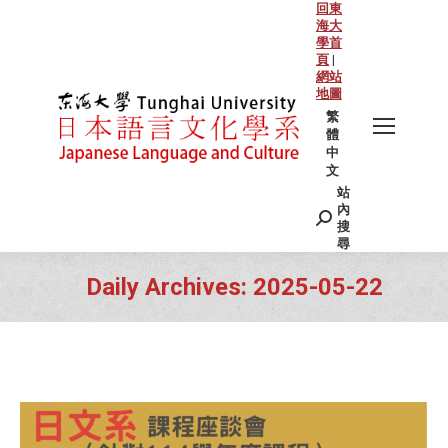
回東
海大
學首
頁
|
網站
地圖
繁
體
中
文
站
Search:
內
搜
尋
Daily Archives:
2025-05-22
You are here: