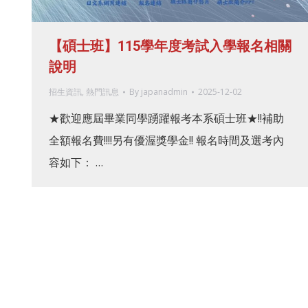
【碩士班】115學年度考試入學報名相關
說明
招生資訊
,
熱門訊息
By
japanadmin
2025-12-02
★歡迎應屆畢業同學踴躍報考本系碩士班★!!補助
全額報名費!!!!另有優渥獎學金!! 報名時間及選考內
容如下： …