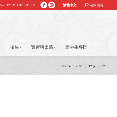
Search:
359-0121 #31701~31703
站內搜尋
繁體中文
Facebook
Instagram
招生
實習與出路
高中生專區
page
page
opens
opens
in
in
new
new
window
window
招生
實習與出路
高中生專區
You are here:
Home
2025
12 月
02