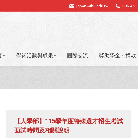
japan@thu.edu.tw
886-4-2
資
學術活動與成果
國際交流
獎助學金・捐款
資
學術活動與成果
國際交流
獎助學金・捐款
【大學部】115學年度特殊選才招生考試
面試時間及相關說明