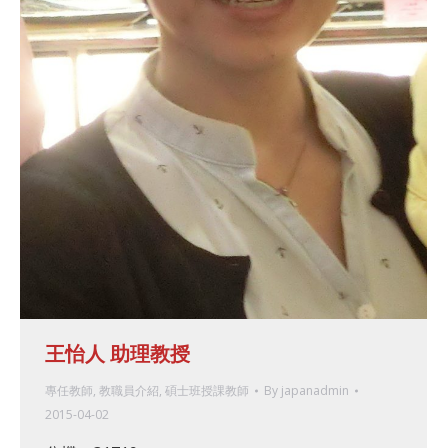
王怡人 助理教授
專任教師
,
教職員介紹
,
碩士班授課教師
By
japanadmin
2015-04-02