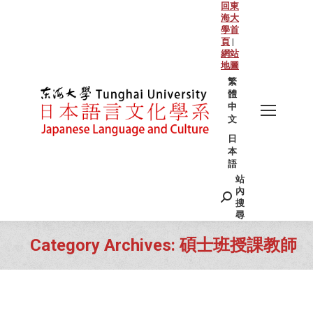
回東
海大
學首
頁
|
網站
地圖
繁
體
中
文
日
本
語
站
Search:
內
搜
尋
Category Archives:
碩士班授課教師
You are here: