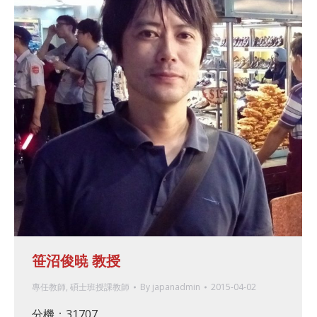
笹沼俊暁 教授
專任教師
,
碩士班授課教師
By
japanadmin
2015-04-02
分機：31707