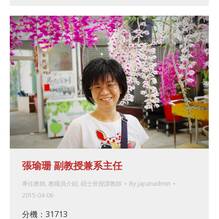
張瑜珊 副教授兼系主任
專任教師
,
教職員介紹
,
碩士班授課教師
By
japanadmin
2015-04-06
分機：31713