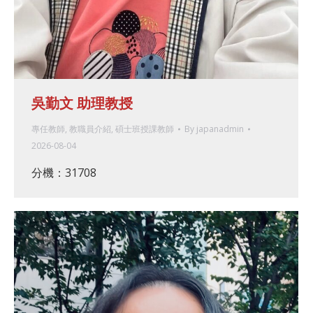
吳勤文 助理教授
專任教師
,
教職員介紹
,
碩士班授課教師
By
japanadmin
2026-08-04
分機：31708