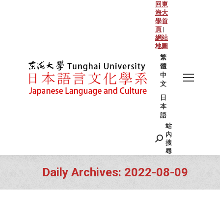
回東
海大
學首
頁
|
網站
地圖
繁
體
中
文
日
本
語
站
Search:
內
搜
尋
Daily Archives:
2022-08-09
You are here: