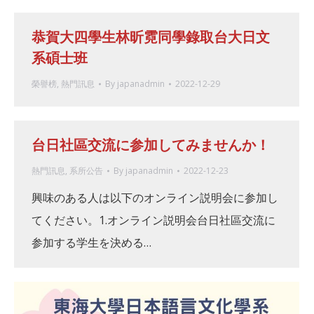
恭賀大四學生林昕霓同學錄取台大日文
系碩士班
榮譽榜
,
熱門訊息
By
japanadmin
2022-12-29
台日社區交流に参加してみませんか！
熱門訊息
,
系所公告
By
japanadmin
2022-12-23
興味のある人は以下のオンライン説明会に参加し
てください。1.オンライン説明会台日社區交流に
参加する学生を決める…