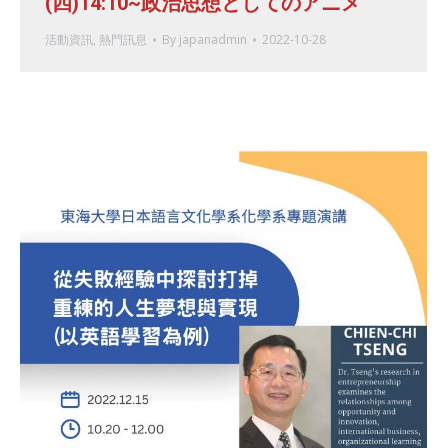
(四)14:10~政治思想としてのアニメ
活動資訊
,
熱門訊息
By
japanadmin
2022-10-28