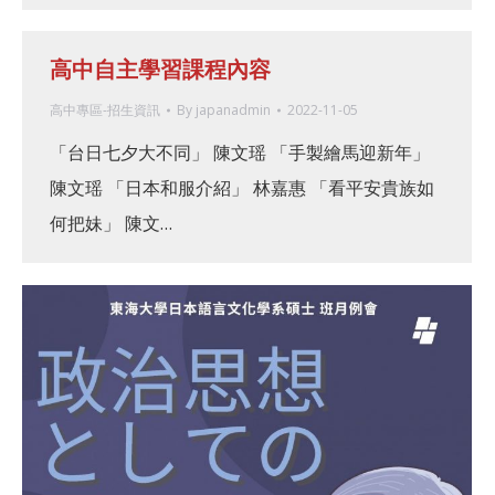
高中自主學習課程內容
高中專區-招生資訊
By
japanadmin
2022-11-05
「台日七夕大不同」 陳文瑶 「手製繪馬迎新年」
陳文瑶 「日本和服介紹」 林嘉惠 「看平安貴族如
何把妹」 陳文…