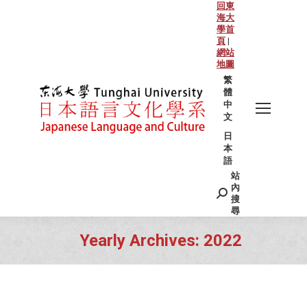
回東
海大
學首
頁
|
網站
地圖
繁
體
中
文
日
本
語
站
Search:
內
搜
尋
Yearly Archives:
2022
You are here: