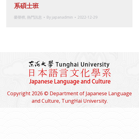
系碩士班
榮譽榜
,
熱門訊息
By
japanadmin
2022-12-29
Copyright 2026 © Department of Japanese Language
and Culture, TungHai University.