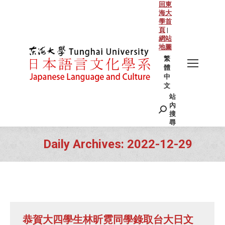
回東
海大
學首
頁
|
網站
地圖
繁
體
中
文
站
Search:
內
搜
尋
Daily Archives:
2022-12-29
You are here:
恭賀大四學生林昕霓同學錄取台大日文