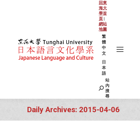
回東
海大
學首
頁
|
網站
地圖
繁
體
中
文
日
本
語
站
Search:
內
搜
尋
Daily Archives:
2015-04-06
You are here: