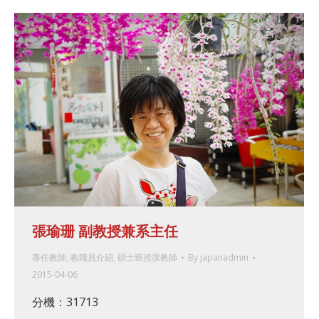
張瑜珊 副教授兼系主任
專任教師
,
教職員介紹
,
碩士班授課教師
By
japanadmin
2015-04-06
分機：31713