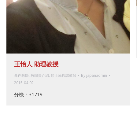
王怡人 助理教授
專任教師
,
教職員介紹
,
碩士班授課教師
By
japanadmin
2015-04-02
分機：31719