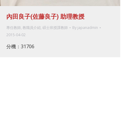
內田良子(佐藤良子) 助理教授
專任教師
,
教職員介紹
,
碩士班授課教師
By
japanadmin
2015-04-02
分機：31706