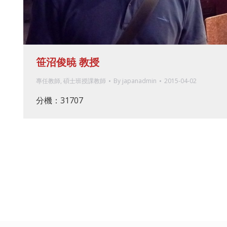
笹沼俊暁 教授
專任教師
,
碩士班授課教師
By
japanadmin
2015-04-02
分機：31707