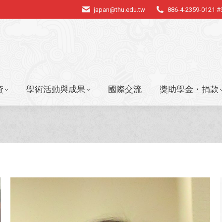
japan@thu.edu.tw
886-4-2359-0121 
資
學術活動與成果
國際交流
獎助學金・捐款
資
學術活動與成果
國際交流
獎助學金・捐款