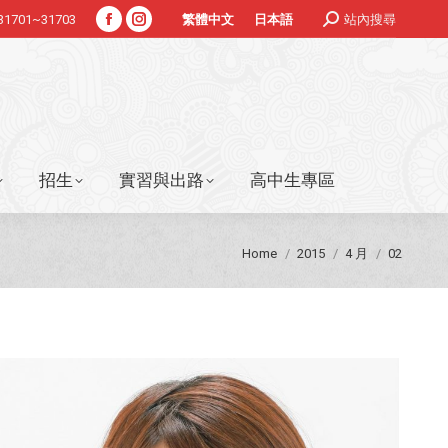
Search:
#31701~31703
站內搜尋
繁體中文
日本語
Facebook
Instagram
招生
實習與出路
高中生專區
page
page
opens
opens
in
in
new
new
window
window
招生
實習與出路
高中生專區
You are here:
Home
2015
4 月
02