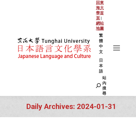
回東
海大
學首
頁
|
網站
地圖
繁
體
中
文
日
本
語
站
Search:
內
搜
尋
Daily Archives:
2024-01-31
You are here: