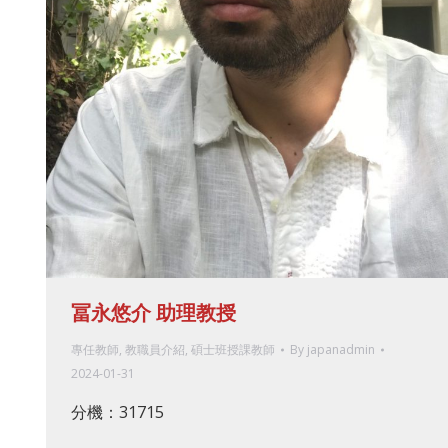
冨永悠介 助理教授
專任教師
,
教職員介紹
,
碩士班授課教師
By
japanadmin
2024-01-31
分機：31715