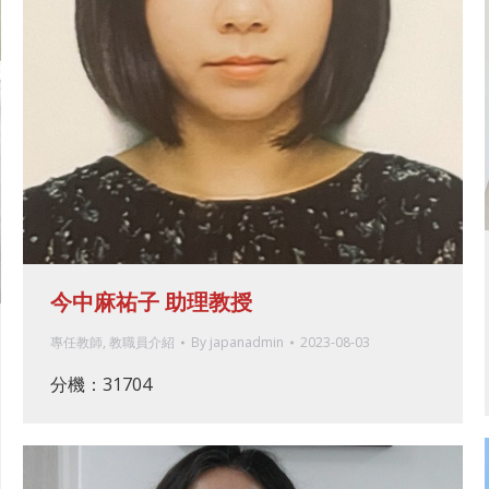
今中麻祐子 助理教授
專任教師
,
教職員介紹
By
japanadmin
2023-08-03
分機：31704