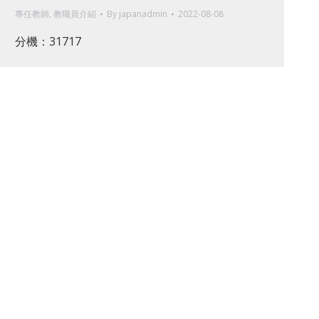
專任教師
,
教職員介紹
By
japanadmin
2022-08-08
分機：31717