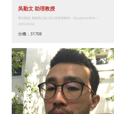
吳勤文 助理教授
專任教師
,
教職員介紹
,
碩士班授課教師
By
japanadmin
2026-08-04
分機：31708