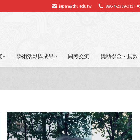
japan@thu.edu.tw
886-4-2359-0121 
資
學術活動與成果
國際交流
獎助學金・捐款
資
學術活動與成果
國際交流
獎助學金・捐款