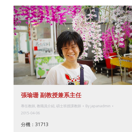
張瑜珊 副教授兼系主任
專任教師
,
教職員介紹
,
碩士班授課教師
By
japanadmin
2015-04-06
分機：31713