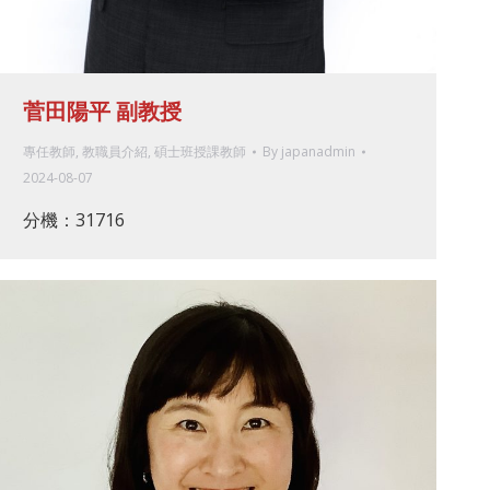
菅田陽平 副教授
專任教師
,
教職員介紹
,
碩士班授課教師
By
japanadmin
2024-08-07
分機：31716