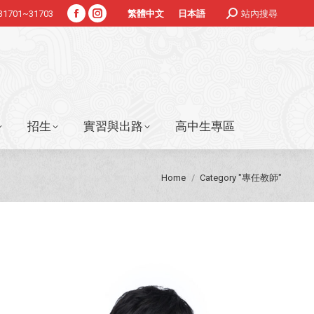
Search:
#31701~31703
站內搜尋
繁體中文
日本語
Facebook
Instagram
招生
實習與出路
高中生專區
page
page
opens
opens
in
in
new
new
window
window
招生
實習與出路
高中生專區
You are here:
Home
Category "專任教師"