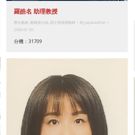
羅皓名 助理教授
專任教師
,
教職員介紹
,
碩士班授課教師
By
japanadmin
2026-07-30
分機：31709