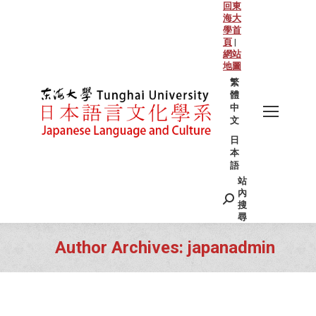
回東
海大
學首
頁
|
網站
地圖
繁
體
中
文
日
本
語
站
Search:
內
搜
尋
Author Archives:
japanadmin
You are here: