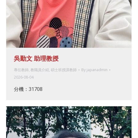
吳勤文 助理教授
專任教師
,
教職員介紹
,
碩士班授課教師
By
japanadmin
2026-08-04
分機：31708