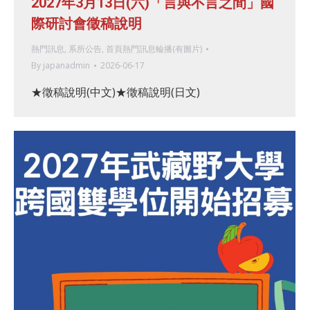
2027年3月13日(六)「言與不言之間」國
際研討會徵稿說明
熱門訊息
,
系所公告
,
首頁熱門訊息輪播(有圖片)
By
japanadmin
2026-06-17
★徵稿說明(中文)★徵稿說明(日文)