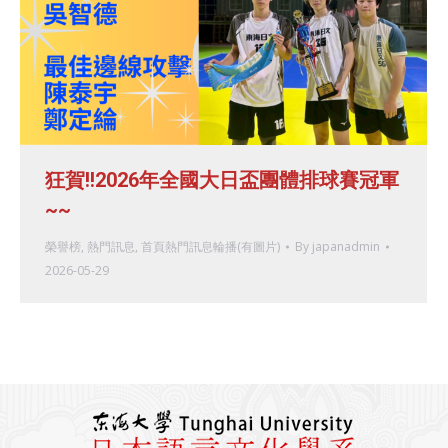
狂賀!!2026年全國大日盃團體排球賽冠軍
~~
榮譽榜
,
熱門訊息
,
首頁熱門訊息輪播(有圖片)
By
japanadmin
2026-05-29