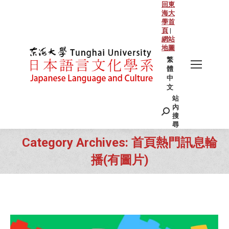
回東
海大
學首
頁
|
網站
地圖
繁
體
中
文
站
Search:
內
搜
尋
Category Archives:
首頁熱門訊息輪
播(有圖片)
You are here: