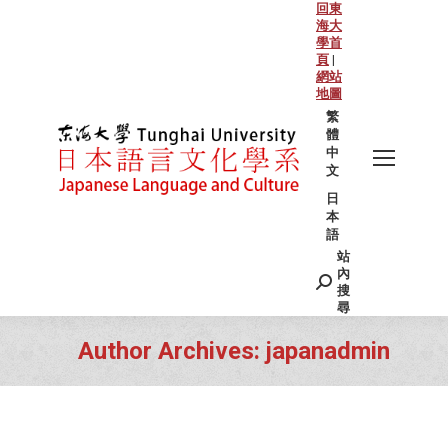
回東
海大
學首
頁
|
網站
地圖
繁
體
中
文
日
本
語
站
Search:
內
搜
尋
Author Archives:
japanadmin
You are here: