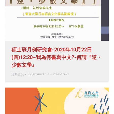
碩士班月例研究會-2020年10月22日
(四)12:20~我為何書寫中文?-何謂『逆・
少數文學』
活動資訊
By
japanadmin
2020-10-22