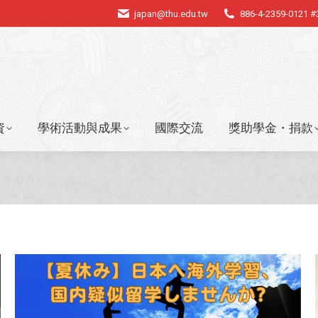
japan@thu.edu.tw
886-4-2359-0121 
資
學術活動與成果
國際交流
獎助學金・捐款
資
學術活動與成果
國際交流
獎助學金・捐款