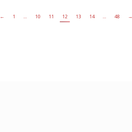
←
1
…
10
11
12
13
14
…
48
Copyright 2026 © Department of 