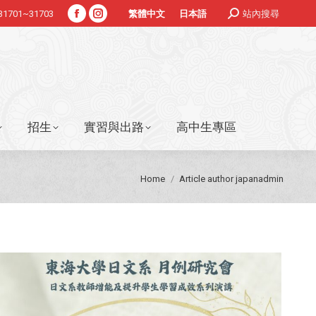
Search:
#31701~31703
站內搜尋
繁體中文
日本語
Facebook
Instagram
招生
實習與出路
高中生專區
page
page
opens
opens
in
in
new
new
window
window
招生
實習與出路
高中生專區
You are here:
Home
Article author japanadmin