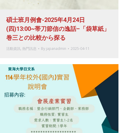
碩士班月例會-2025年4月24日
(四)13:00~帯刀節信の逸話–「袋草紙」
巻三との比較から探る
活動資訊
,
熱門訊息
By
japanadmin
2025-04-11