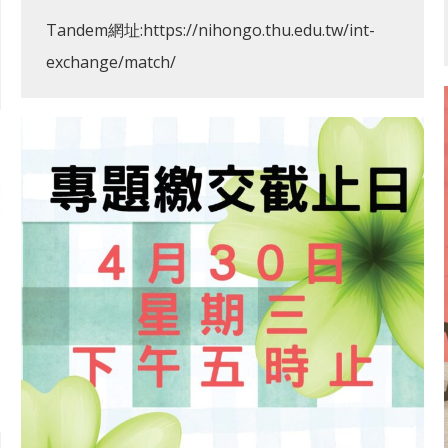
Tandem網址:https://nihongo.thu.edu.tw/int-
exchange/match/