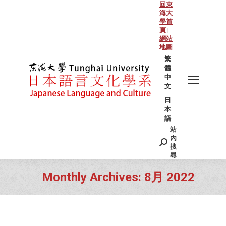
回東
海大
學首
頁
|
網站
地圖
繁
體
中
文
日
本
語
站
Search:
內
搜
尋
Monthly Archives:
8月 2022
You are here: