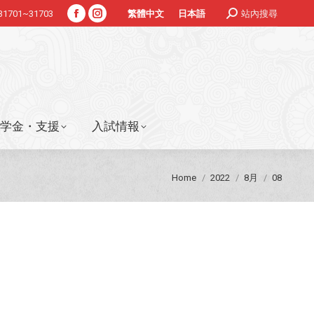
Search:
#31701~31703
站內搜尋
繁體中文
日本語
Facebook
Instagram
学金・支援
入試情報
page
page
opens
opens
in
in
new
new
window
window
学金・支援
入試情報
You are here:
Home
2022
8月
08