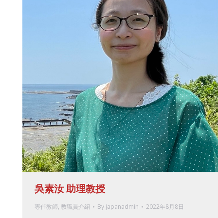
吳素汝 助理教授
專任教師
,
教職員介紹
By
japanadmin
2022年8月8日