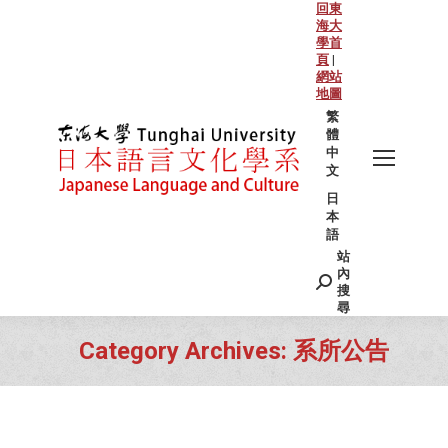
回東
海大
學首
頁
|
網站
地圖
繁
體
中
文
日
本
語
站
Search:
內
搜
尋
Category Archives:
系所公告
You are here: