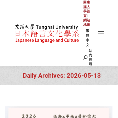
回東
海大
學首
頁
|
網站
地圖
繁
體
中
文
站
Search:
內
搜
尋
Daily Archives:
2026-05-13
You are here: