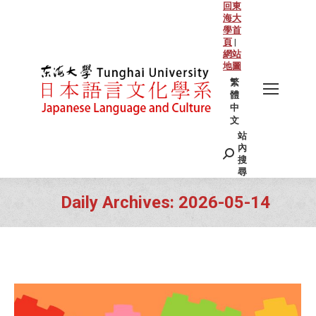
回東
海大
學首
頁
|
網站
地圖
繁
體
中
文
站
Search:
內
搜
尋
Daily Archives:
2026-05-14
You are here: