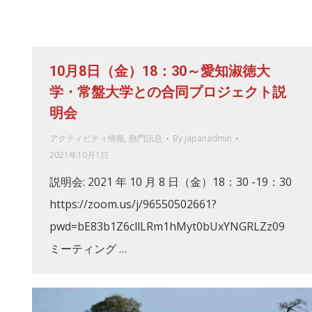
10月8日（金）18：30～愛知淑徳大
学・常盤大学との合同プロジェクト説
明会
アクティビティ情報
,
熱門訊息
By
japanadmin
2021年10月1日
説明会: 2021 年 10 月 8 日（金）18：30 -19：30
https://zoom.us/j/96550502661?
pwd=bE83b1Z6cllLRm1hMyt0bUxYNGRLZz09
ミーティング …