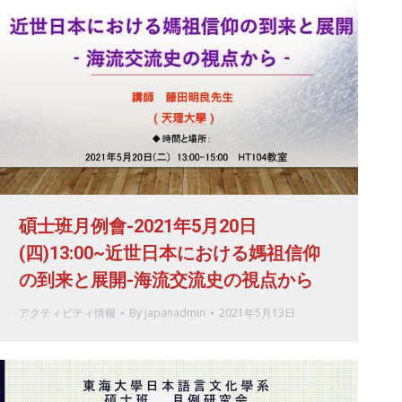
碩士班月例會-2021年5月20日
(四)13:00~近世日本における媽祖信仰
の到来と展開-海流交流史の視点から
アクティビティ情報
By
japanadmin
2021年5月13日