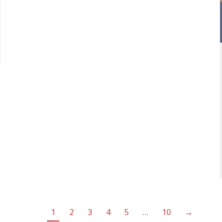
1
2
3
4
5
…
10
→