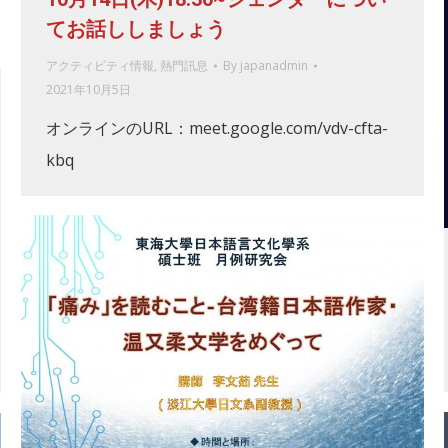
てお話ししましょう
アクティビティ情報
,
熱門訊息
By
japanadmin
2021年10月5日
オンラインのURL：meet.google.com/vdv-cfta-
kbq