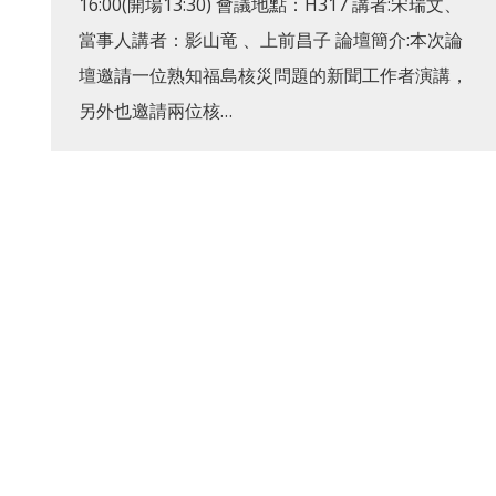
16:00(開場13:30) 會議地點：H317 講者:宋瑞文、
當事人講者：影山竜 、上前昌子 論壇簡介:本次論
壇邀請一位熟知福島核災問題的新聞工作者演講，
另外也邀請兩位核…