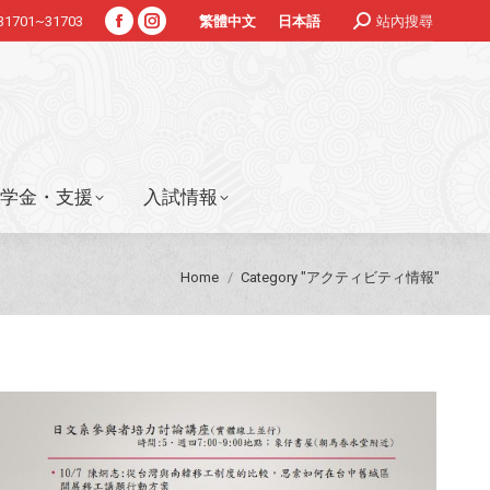
Search:
#31701~31703
站內搜尋
繁體中文
日本語
Facebook
Instagram
学金・支援
入試情報
page
page
opens
opens
in
in
new
new
window
window
学金・支援
入試情報
You are here:
Home
Category "アクティビティ情報"