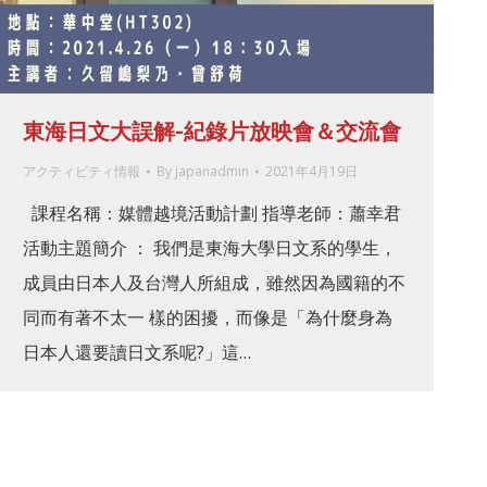
東海日文大誤解-紀錄片放映會＆交流會
アクティビティ情報
By
japanadmin
2021年4月19日
課程名稱：媒體越境活動計劃 指導老師：蕭幸君
活動主題簡介 ： 我們是東海大學日文系的學生，
成員由日本人及台灣人所組成，雖然因為國籍的不
同而有著不太一 樣的困擾，而像是「為什麼身為
日本人還要讀日文系呢?」這…