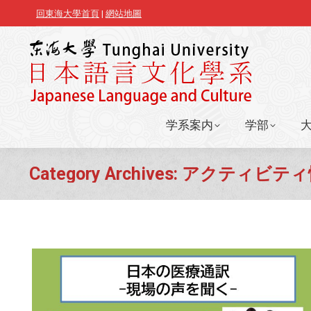
回東海大學首頁
|
網站地圖
学系案内
学部
学系案内
学部
Category Archives:
アクティビティ