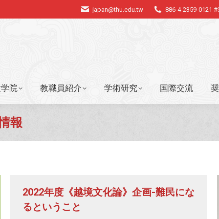
japan@thu.edu.tw
886-4-2359-0121 
大学院
教職員紹介
学術研究
国際交流
奨
大学院
教職員紹介
学術研究
国際交流
奨
情報
2022年度《越境文化論》企画-難民にな
るということ