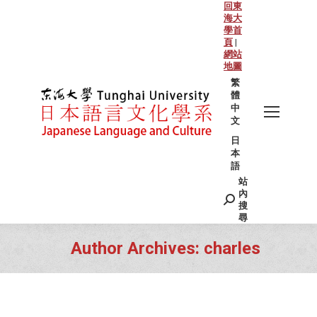
回東
海大
學首
頁
|
網站
地圖
繁
體
中
文
日
本
語
站
Search:
內
搜
尋
Author Archives:
charles
You are here: