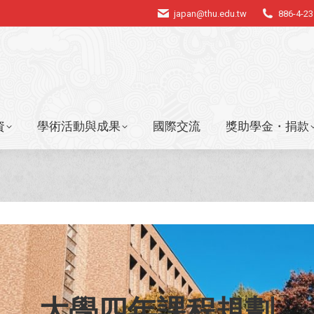
japan@thu.edu.tw
886-4-2
資
學術活動與成果
國際交流
獎助學金・捐款
資
學術活動與成果
國際交流
獎助學金・捐款
大學四年課程規劃