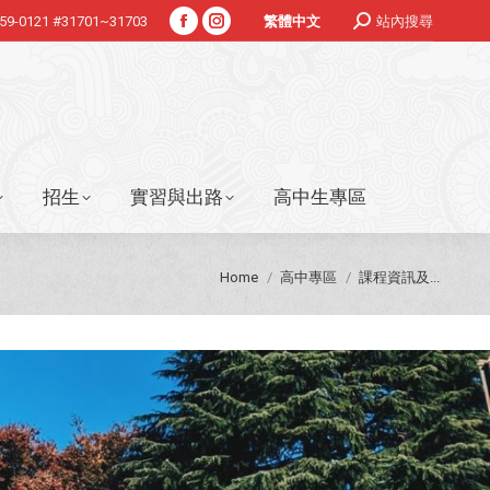
Search:
359-0121 #31701~31703
站內搜尋
繁體中文
Facebook
Instagram
招生
實習與出路
高中生專區
page
page
opens
opens
in
in
new
new
window
window
招生
實習與出路
高中生專區
You are here:
Home
高中專區
課程資訊及...