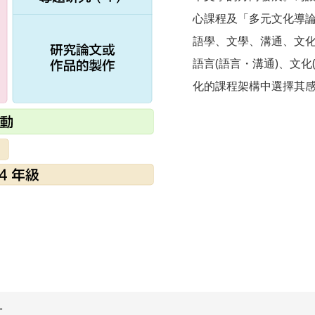
心課程及「多元文化導
語學、文學、溝通、文
語言(語言・溝通)、文
化的課程架構中選擇其
才