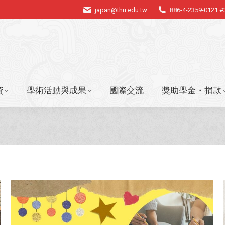
japan@thu.edu.tw
886-4-2359-0121 
資
學術活動與成果
國際交流
獎助學金・捐款
資
學術活動與成果
國際交流
獎助學金・捐款