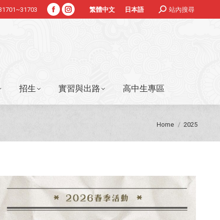
Search:
#31701~31703
站內搜尋
繁體中文
日本語
Facebook
Instagram
招生
實習與出路
高中生專區
page
page
opens
opens
in
in
new
new
window
window
招生
實習與出路
高中生專區
You are here:
Home
2025