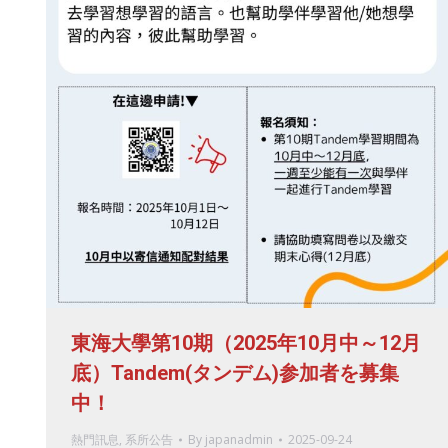
東海大學第10期（2025年10月中～12月
底）Tandem(タンデム)参加者を募集
中！
熱門訊息
,
系所公告
By
japanadmin
2025-09-24