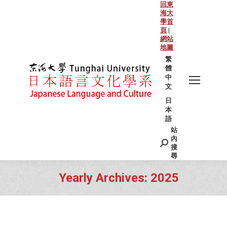
回東
海大
學首
頁
|
網站
地圖
繁
體
中
文
日
本
語
站
Search:
內
搜
尋
Yearly Archives:
2025
You are here: