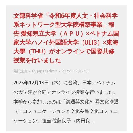
文部科学省「令和6年度人文・社会科学
系ネットワーク型大学院構築事業」報
告:愛知県立大学（ＡＰＵ）×ベトナム国
家大学ハノイ外国語大学（ULIS）×東海
大學（THU）がオンラインで国際共修
授業を行いました
熱門訊息
By
japanadmin
2025年12月24日
2025年12月18日（木）に台湾、日本、ベトナム
の大学院が合同でオンライン授業を行いました。
本学から参加したのは「溝通與文化A–異文化溝通
（「コミュニケーションと文化A-異文化コミュニ
ケーション」担当:佐藤良子（内田良…