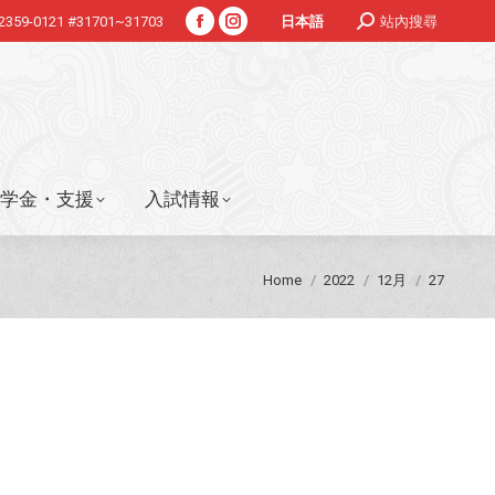
Search:
-2359-0121 #31701~31703
站內搜尋
日本語
Facebook
Instagram
学金・支援
入試情報
page
page
opens
opens
in
in
new
new
window
window
学金・支援
入試情報
You are here:
Home
2022
12月
27