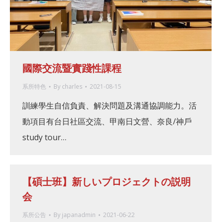
國際交流暨實踐性課程
系所特色
By
charles
2021-08-15
訓練學生自信負責、解決問題及溝通協調能力。活
動項目有台日社區交流、甲南日文營、奈良/神戶
study tour…
【碩士班】新しいプロジェクトの説明
会
系所公告
By
japanadmin
2021-06-22