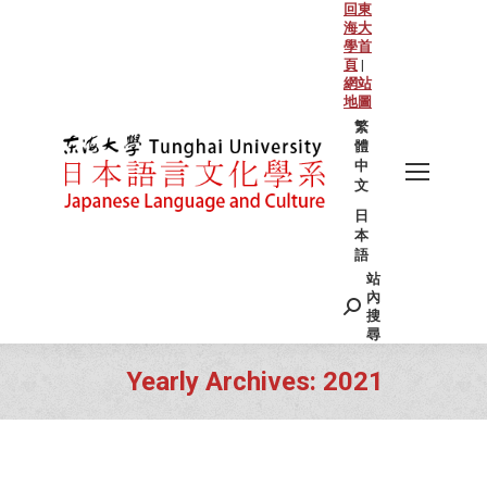
回東
海大
學首
頁
|
網站
地圖
繁
體
中
文
日
本
語
站
Search:
內
搜
尋
Yearly Archives:
2021
You are here: