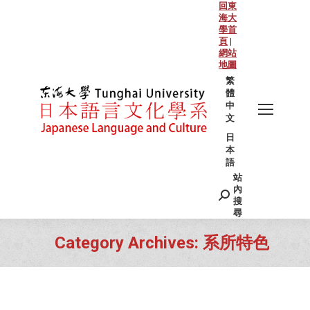
回東
海大
學首
頁
|
網站
地圖
繁
體
中
文
日
本
語
站
Search:
內
搜
尋
Category Archives:
系所特色
You are here: