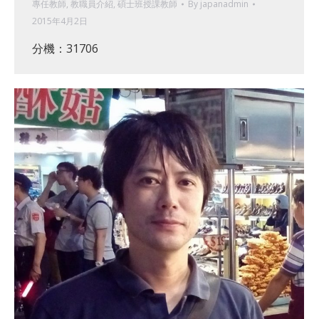
專任教師
,
教職員介紹
,
碩士班授課教師
By
japanadmin
2015年4月2日
分機：31706