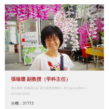
張瑜珊 副教授（学科主任）
專任教師
,
教職員介紹
,
碩士班授課教師
By
japanadmin
2015年4月6日
分機：31713