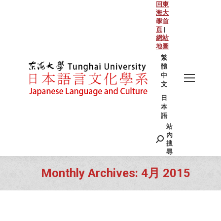
回東
海大
學首
頁
|
網站
地圖
繁
體
中
文
日
本
語
站
Search:
內
搜
尋
Monthly Archives:
4月 2015
You are here: