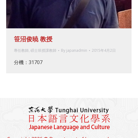
笹沼俊暁 教授
專任教師
,
碩士班授課教師
By
japanadmin
2015年4月2日
分機：31707