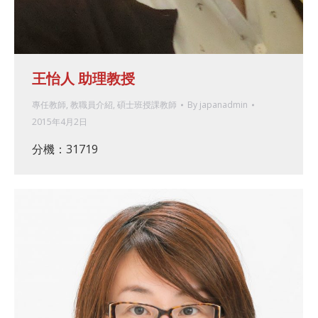
王怡人 助理教授
專任教師
,
教職員介紹
,
碩士班授課教師
By
japanadmin
2015年4月2日
分機：31719