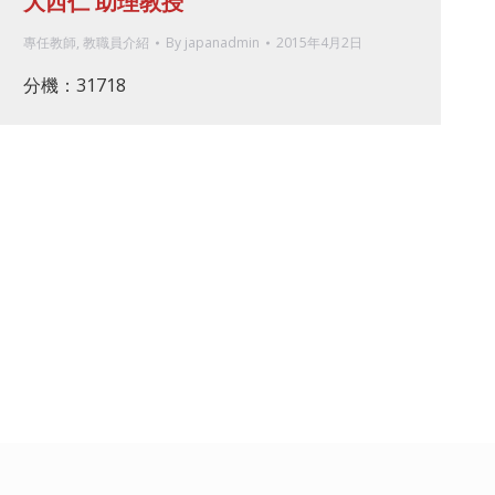
大西仁 助理教授
專任教師
,
教職員介紹
By
japanadmin
2015年4月2日
分機：31718
Japanese Language and Culture, TungHai University.