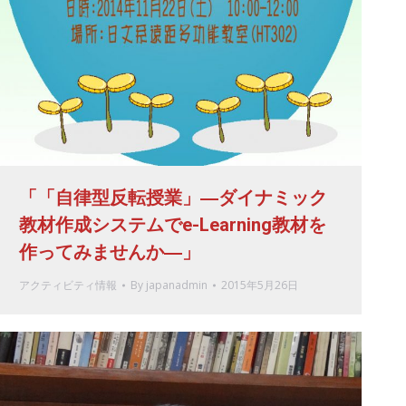
「「自律型反転授業」―ダイナミック
教材作成システムでe-Learning教材を
作ってみませんか―」
アクティビティ情報
By
japanadmin
2015年5月26日