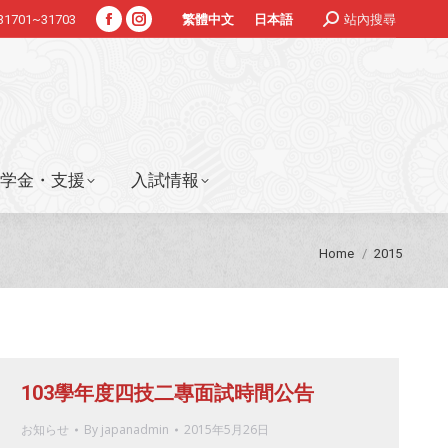
Search:
#31701~31703
站內搜尋
繁體中文
日本語
Facebook
Instagram
学金・支援
入試情報
page
page
opens
opens
in
in
new
new
window
window
学金・支援
入試情報
You are here:
Home
2015
103學年度四技二專面試時間公告
お知らせ
By
japanadmin
2015年5月26日