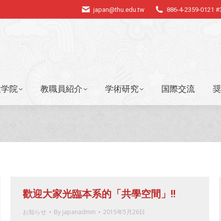
japan@thu.edu.tw
886-4-2359-0121 
大学院
教職員紹介
学術研究
国際交流
奨
大学院
教職員紹介
学術研究
国際交流
奨
歡迎大家光臨本系的「共學空間」!!
お知らせ
By
japanadmin
2015年5月26日