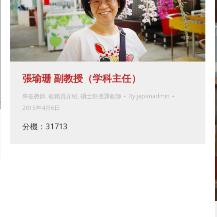
張瑜珊 副教授（学科主任）
專任教師
,
教職員介紹
,
碩士班授課教師
By
japanadmin
2015年4月6日
分機：31713