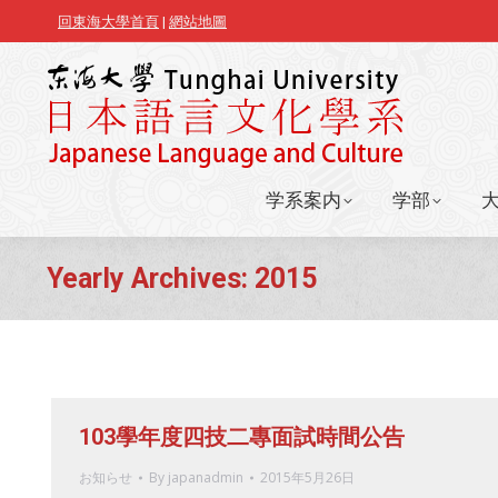
回東海大學首頁
|
網站地圖
学系案内
学部
学系案内
学部
Yearly Archives:
2015
103學年度四技二專面試時間公告
お知らせ
By
japanadmin
2015年5月26日