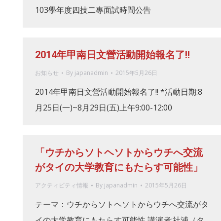
103學年度四技二專面試時間公告
2014年甲南日文營活動開始報名了!!
お知らせ
By
japanadmin
2015年5月26日
2014年甲南日文營活動開始報名了!! *活動日期:8
月25日(一)~8月29日(五)上午9:00-12:00
「ウチからソトヘソトからウチへ交流
がタイの大学教育にもたらす可能性」
アクティビティ情報
By
japanadmin
2015年5月26日
テーマ：ウチからソトヘソトからウチへ交流がタ
イの大学教育にもたらす可能性 講演者:社浦（タ