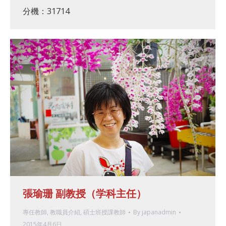
分機：31714
張瑜珊 副教授（学科主任）
專任教師
,
教職員介紹
,
碩士班授課教師
By
japanadmin
2015年4月6日