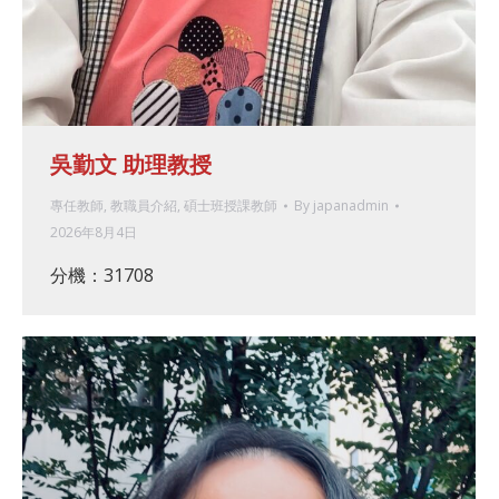
吳勤文 助理教授
專任教師
,
教職員介紹
,
碩士班授課教師
By
japanadmin
2026年8月4日
分機：31708