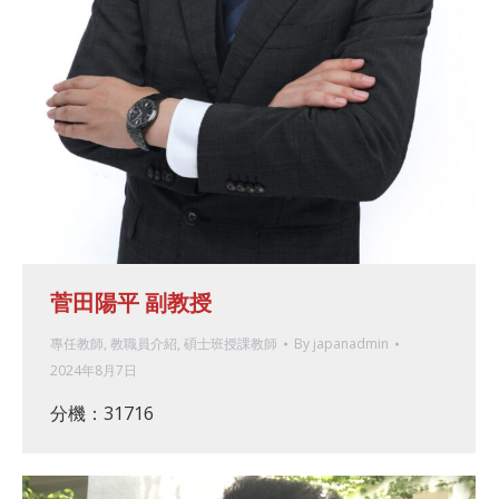
菅田陽平 副教授
專任教師
,
教職員介紹
,
碩士班授課教師
By
japanadmin
2024年8月7日
分機：31716