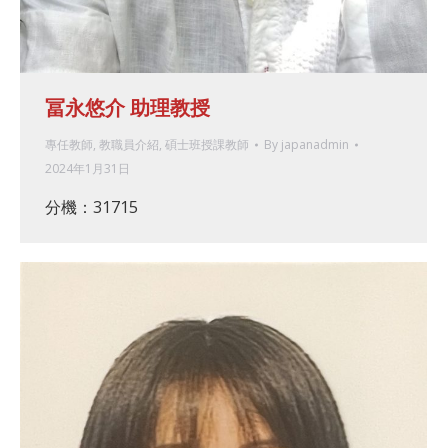
冨永悠介 助理教授
專任教師
,
教職員介紹
,
碩士班授課教師
By
japanadmin
2024年1月31日
分機：31715