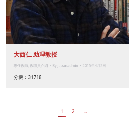
大西仁 助理教授
專任教師
,
教職員介紹
By
japanadmin
2015年4月2日
分機：31718
1
2
→