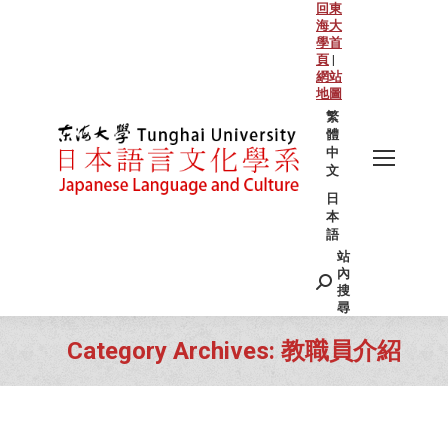
回東
海大
學首
頁
|
網站
地圖
繁
體
中
文
日
本
語
站
Search:
內
搜
尋
Category Archives:
教職員介紹
You are here: