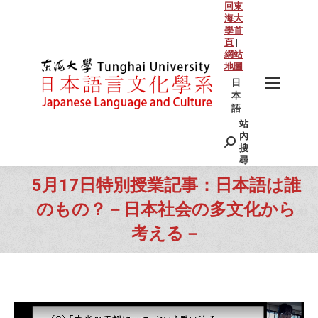
回東
海大
學首
頁
|
網站
地圖
日
本
語
站
Search:
內
搜
尋
5月17日特別授業記事：日本語は誰
のもの？－日本社会の多文化から
考える－
You are here: