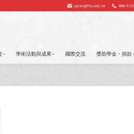
japan@thu.edu.tw
886-4-2
資
學術活動與成果
國際交流
獎助學金・捐款
資
學術活動與成果
國際交流
獎助學金・捐款