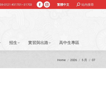
Search:
359-0121 #31701~31703
站內搜尋
繁體中文
Facebook
Instagram
招生
實習與出路
高中生專區
page
page
opens
opens
in
in
new
new
window
window
招生
實習與出路
高中生專區
You are here:
Home
2026
5 月
07