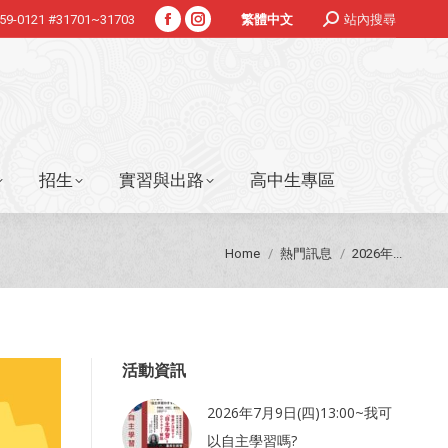
Search:
359-0121 #31701~31703
站內搜尋
繁體中文
Facebook
Instagram
招生
實習與出路
高中生專區
page
page
opens
opens
in
in
new
new
window
window
招生
實習與出路
高中生專區
You are here:
Home
熱門訊息
2026年...
活動資訊
2026年7月9日(四)13:00~我可
以自主學習嗎?