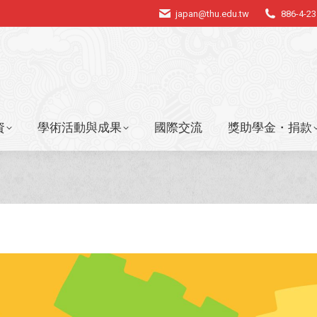
japan@thu.edu.tw
886-4-2
資
學術活動與成果
國際交流
獎助學金・捐款
資
學術活動與成果
國際交流
獎助學金・捐款