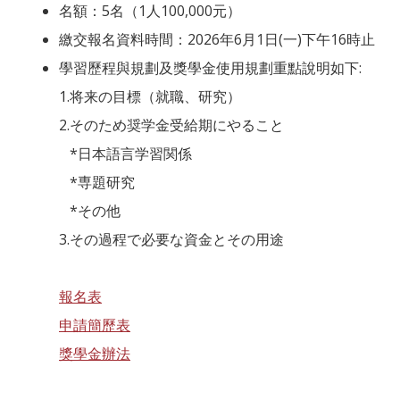
名額：5名（1人100,000元）
繳交報名資料時間：2026年6月1日(一)下午16時止
學習歷程與規劃及獎學金使用規劃重點說明如下:
1.将来の目標（就職、研究）
2.そのため奨学金受給期にやること
*日本語言学習関係
*専題研究
*その他
3.その過程で必要な資金とその用途
報名表
申請簡歷表
獎學金辦法