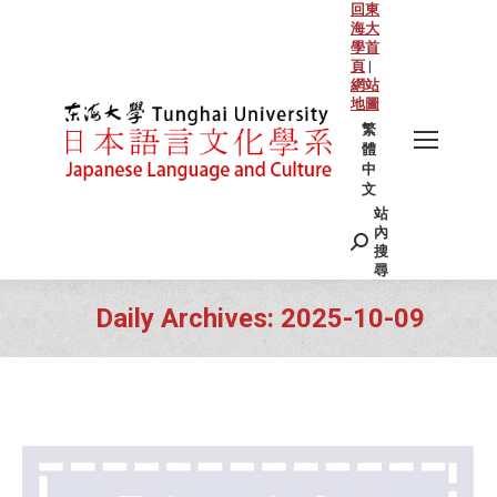
回東
海大
學首
頁
|
網站
地圖
繁
體
中
文
站
Search:
內
搜
尋
Daily Archives:
2025-10-09
You are here: