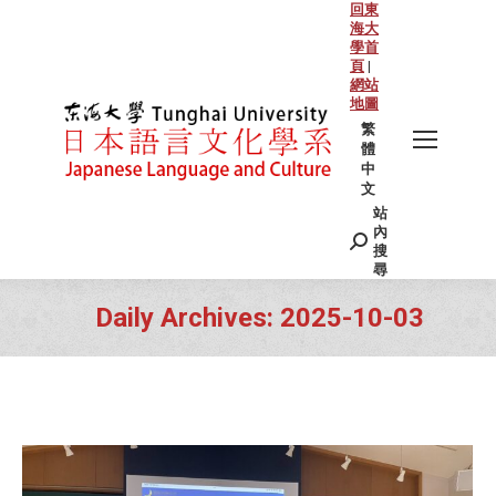
回東
海大
學首
頁
|
網站
地圖
繁
體
中
文
站
Search:
內
搜
尋
Daily Archives:
2025-10-03
You are here: