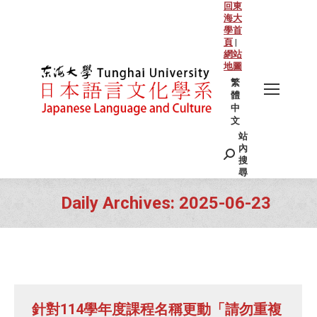
回東
海大
學首
頁
|
網站
地圖
繁
體
中
文
站
Search:
內
搜
尋
Daily Archives:
2025-06-23
You are here:
針對114學年度課程名稱更動「請勿重複