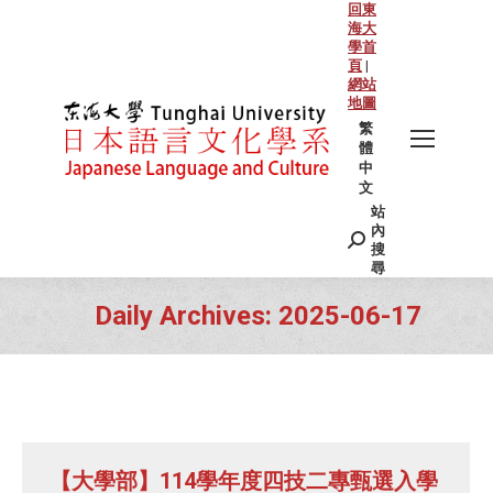
回東
海大
學首
頁
|
網站
地圖
繁
體
中
文
站
Search:
內
搜
尋
Daily Archives:
2025-06-17
You are here:
【大學部】114學年度四技二專甄選入學