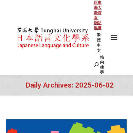
回東
海大
學首
頁
|
網站
地圖
繁
體
中
文
站
Search:
內
搜
尋
Daily Archives:
2025-06-02
You are here: