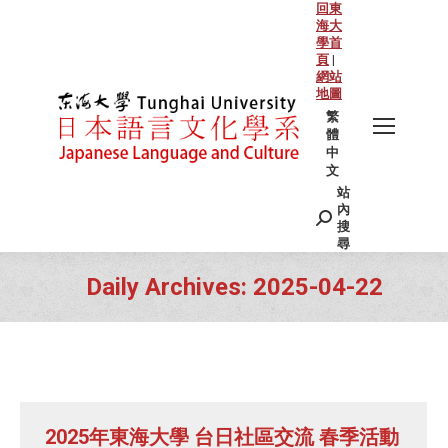
回東
海大
學首
頁
|
網站
地圖
繁
體
中
文
站
Search:
內
搜
尋
Daily Archives:
2025-04-22
You are here:
2025年東海大學 台日社區交流 春季活動