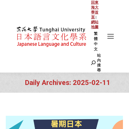
回東
海大
學首
頁
|
網站
地圖
繁
體
中
文
站
Search:
內
搜
尋
Daily Archives:
2025-02-11
You are here: