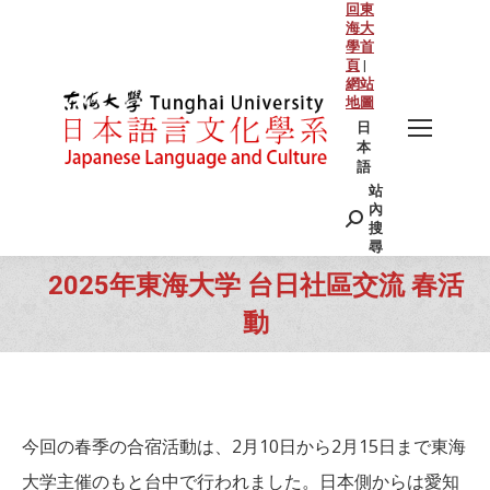
回東
海大
學首
頁
|
網站
地圖
日
本
語
站
Search:
內
搜
尋
2025年東海大学 台日社區交流 春活
動
You are here:
今回の春季の合宿活動は、2月10日から2月15日まで東海
大学主催のもと台中で行われました。日本側からは愛知