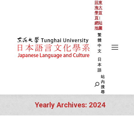
回東
海大
學首
頁
|
網站
地圖
繁
體
中
文
日
本
語
站
Search:
內
搜
尋
Yearly Archives:
2024
You are here: