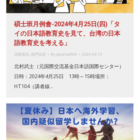
碩士班月例會-2024年4月25日(四)「タ
イの日本語教育史を見て、台湾の日本
語教育史を考える」
活動資訊
,
熱門訊息
By
japanadmin
2024-04-10
北村武士（元国際交流基金日本語国際センター）
日時：2024年4月25日 13時～15時場所：
HT104（講者線…