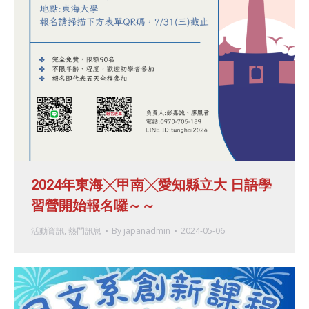
2024年東海╳甲南╳愛知縣立大 日語學
習營開始報名囉～～
活動資訊
,
熱門訊息
By
japanadmin
2024-05-06