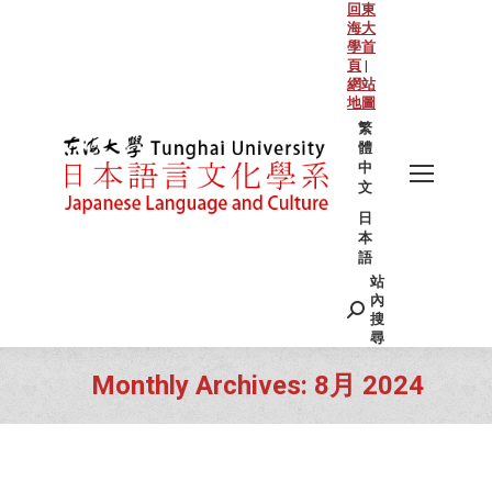
回東
海大
學首
頁
|
網站
地圖
繁
體
中
文
日
本
語
站
Search:
內
搜
尋
Monthly Archives:
8月 2024
You are here: