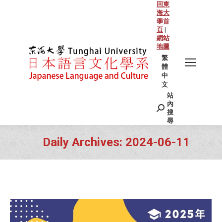
回東
海大
學首
頁
|
網站
地圖
繁
體
中
文
站
Search:
內
搜
尋
Daily Archives:
2024-06-11
You are here: